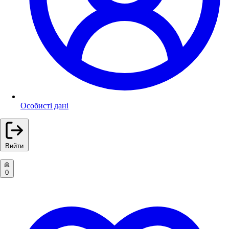
Особисті дані
Вийти
0