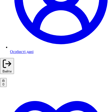
Особисті дані
Вийти
0