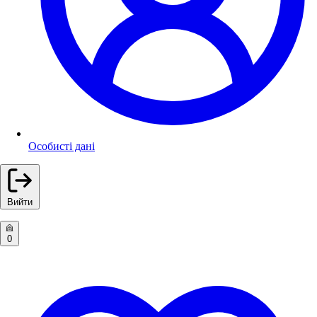
Особисті дані
Вийти
0