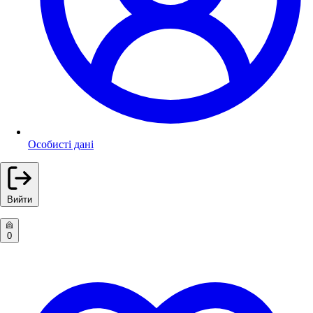
Особисті дані
Вийти
0