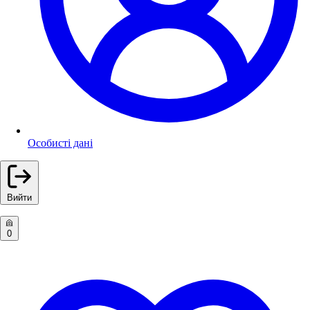
Особисті дані
Вийти
0