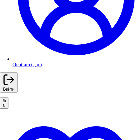
Особисті дані
Вийти
0