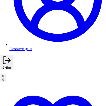
Особисті дані
Вийти
0