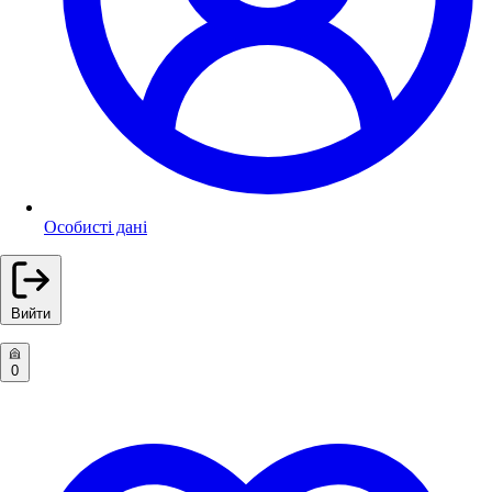
Особисті дані
Вийти
0