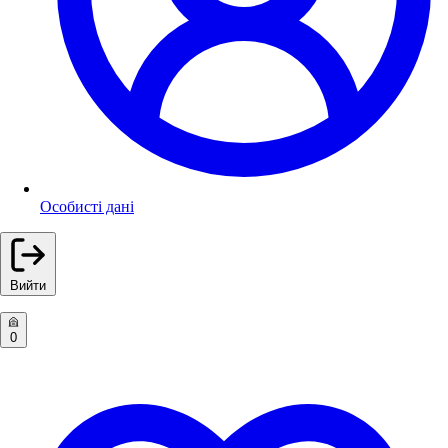
Особисті дані
Вийти
0