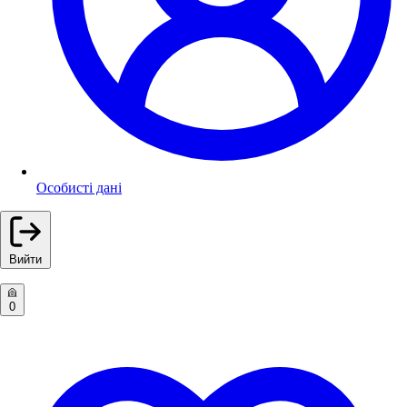
Особисті дані
Вийти
0