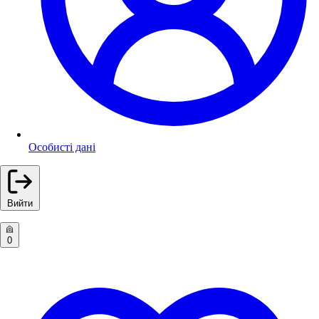
Особисті дані
Вийти
0