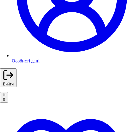
Особисті дані
Вийти
0