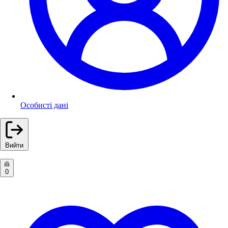
Особисті дані
Вийти
0