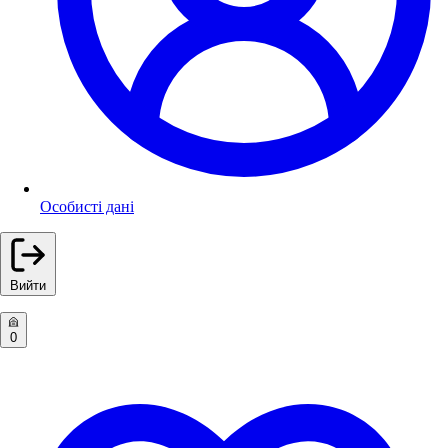
Особисті дані
Вийти
0