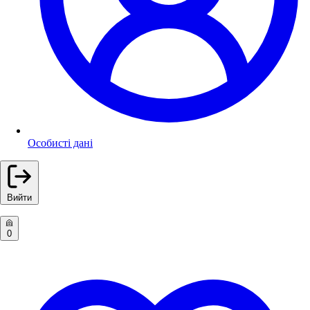
Особисті дані
Вийти
0