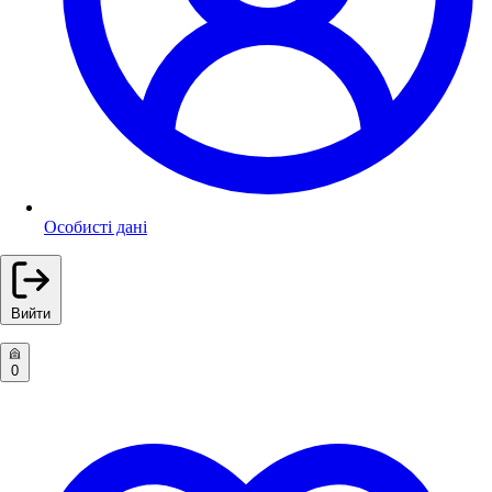
Особисті дані
Вийти
0