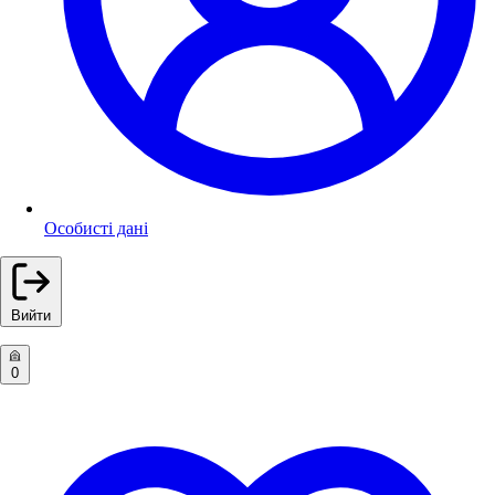
Особисті дані
Вийти
0