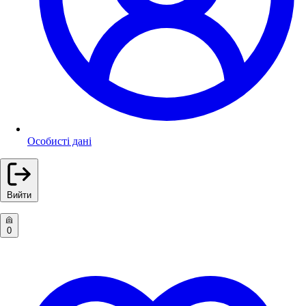
Особисті дані
Вийти
0