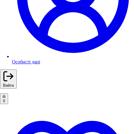
Особисті дані
Вийти
0