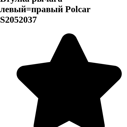
левый=правый Polcar
S2052037