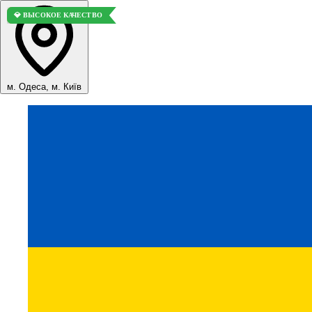
🚀 ТОП ПРОДАЖ
🏆 ЛУЧШИЙ ВАРИАНТ
💎 ВЫСОКОЕ КАЧЕСТВО
м. Одеса, м. Київ