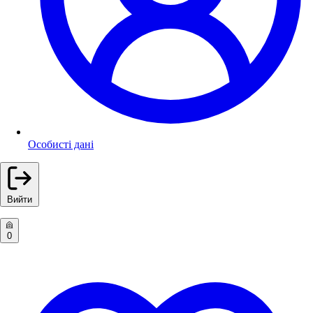
Особисті дані
Вийти
0