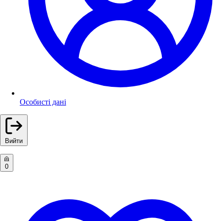
Особисті дані
Вийти
0