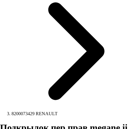
8200073429 RENAULT
Подкрылок пер прав megane ii