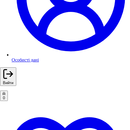
Особисті дані
Вийти
0