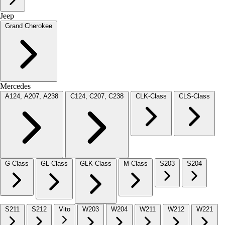
Jeep
Grand Cherokee
Mercedes
A124, A207, A238
C124, C207, C238
CLK-Class
CLS-Class
G-Class
GL-Class
GLK-Class
M-Class
S203
S204
S211
S212
Vito
W203
W204
W211
W212
W221