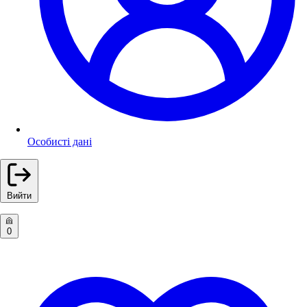
Особисті дані
Вийти
0