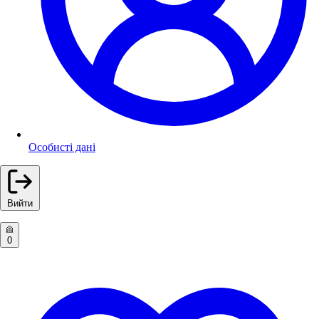
Особисті дані
Вийти
0