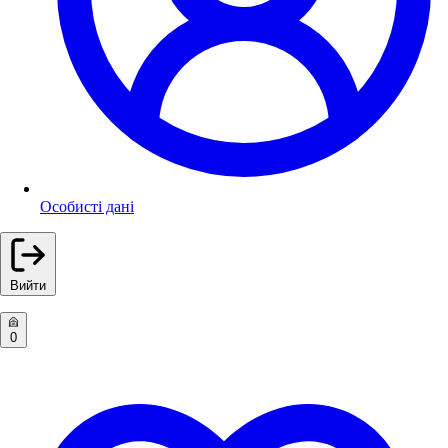
Особисті дані
Вийти
0