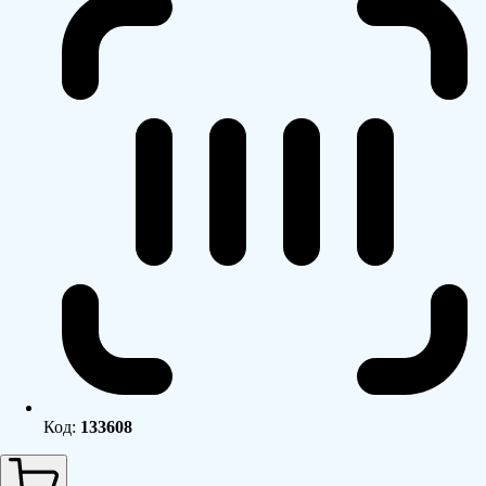
Код:
133608