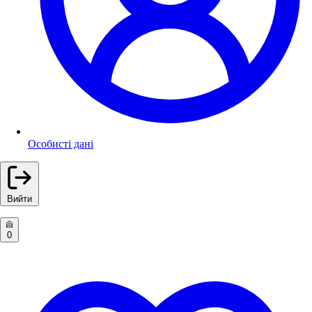
Особисті дані
Вийти
0