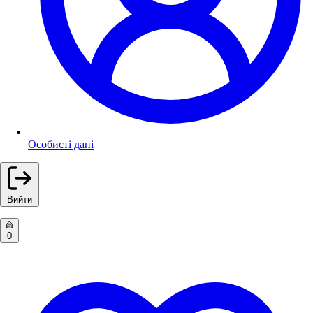
Особисті дані
Вийти
0