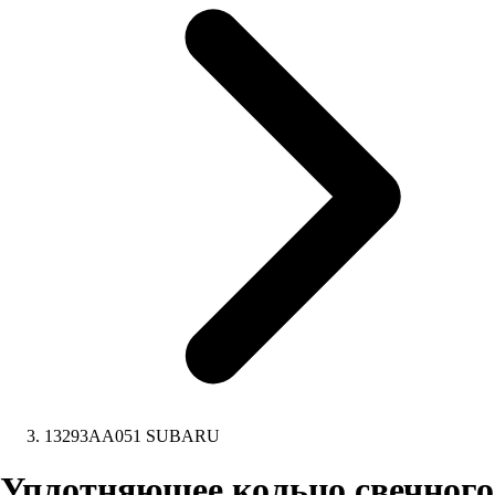
13293AA051 SUBARU
Уплотняющее кольцо свечного