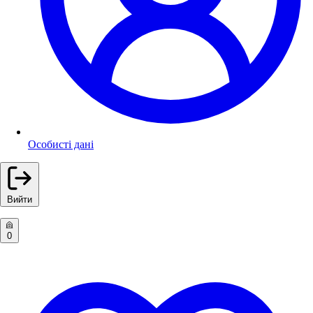
Особисті дані
Вийти
0