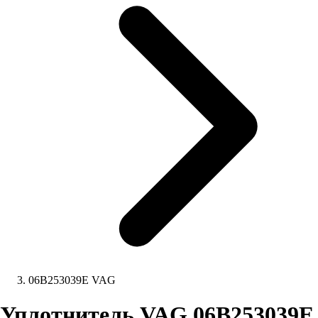
06B253039E VAG
Уплотнитель VAG 06B253039E