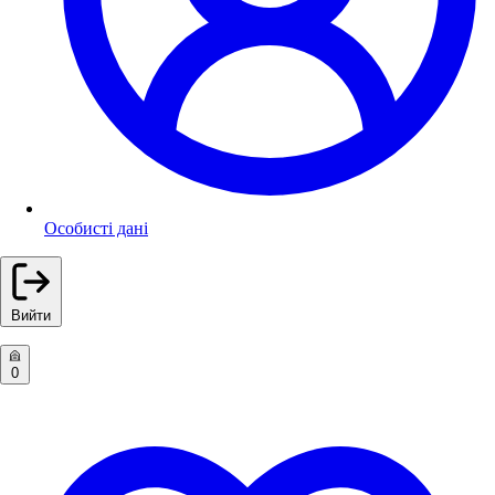
Особисті дані
Вийти
0