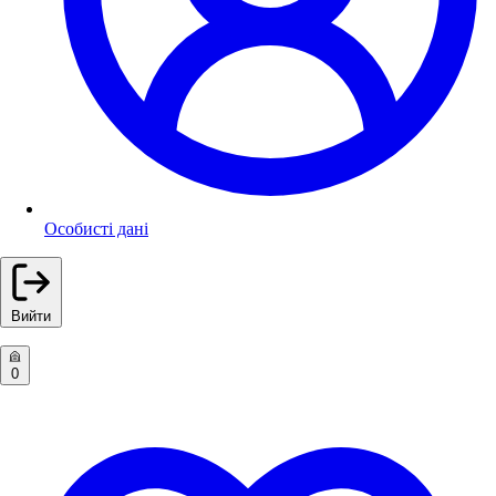
Особисті дані
Вийти
0