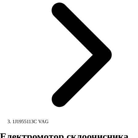
1J1955113C VAG
Електромотор склоочисника