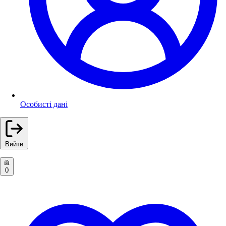
Особисті дані
Вийти
0