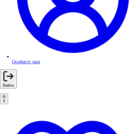
Особисті дані
Вийти
0