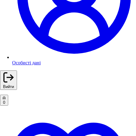
Особисті дані
Вийти
0