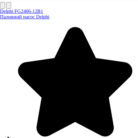
Delphi FG2406-12B1
Паливний насос Delphi