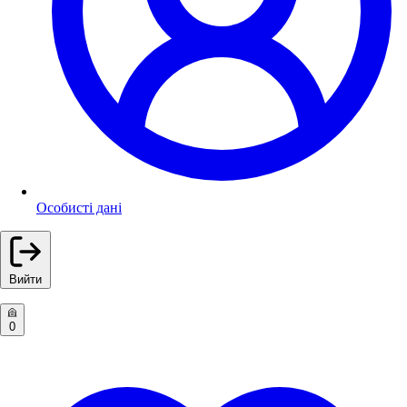
Особисті дані
Вийти
0