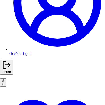
Особисті дані
Вийти
0