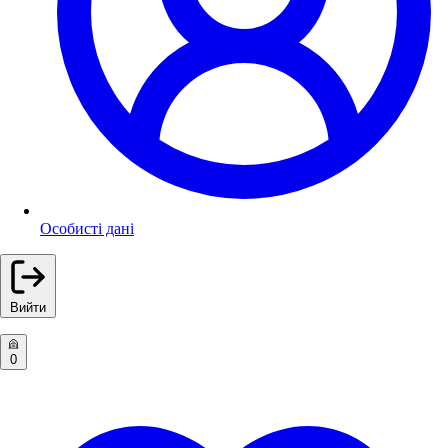
Особисті дані
Вийти
0