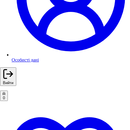
Особисті дані
Вийти
0