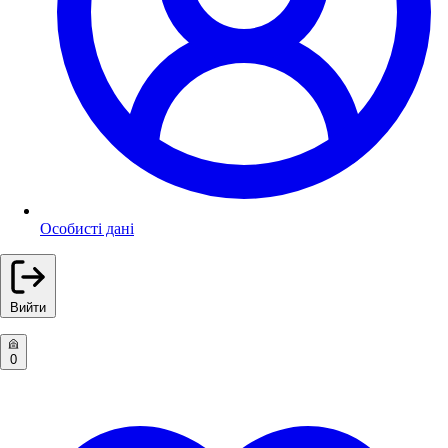
Особисті дані
Вийти
0