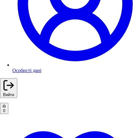
Особисті дані
Вийти
0