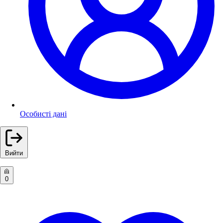
Особисті дані
Вийти
0