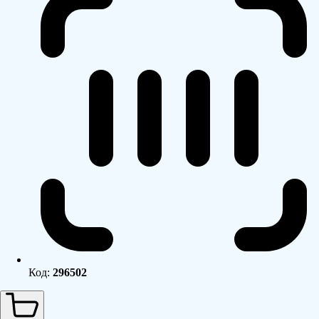
Код:
296502