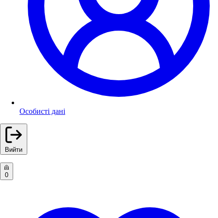
Особисті дані
Вийти
0