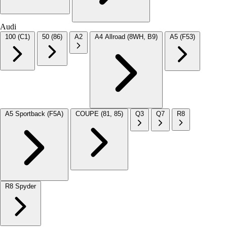
Audi
100 (C1)
50 (86)
A2
A4 Allroad (8WH, B9)
A5 (F53)
A5 Sportback (F5A)
COUPE (81, 85)
Q3
Q7
R8
R8 Spyder