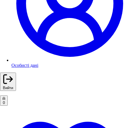
Особисті дані
Вийти
0