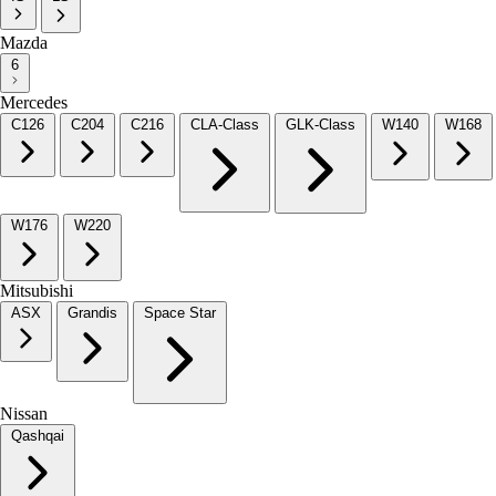
Mazda
6
Mercedes
C126
C204
C216
CLA-Class
GLK-Class
W140
W168
W176
W220
Mitsubishi
ASX
Grandis
Space Star
Nissan
Qashqai