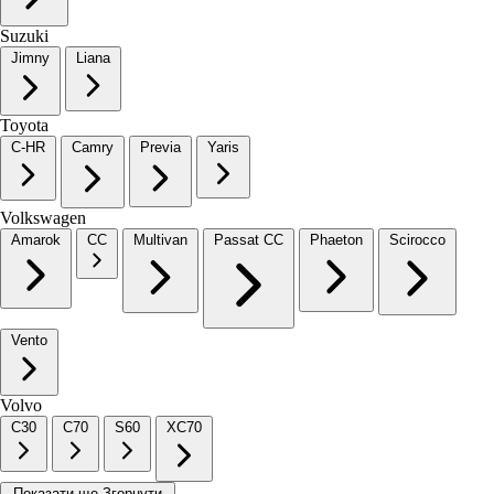
Suzuki
Jimny
Liana
Toyota
C-HR
Camry
Previa
Yaris
Volkswagen
Amarok
CC
Multivan
Passat CC
Phaeton
Scirocco
Vento
Volvo
C30
C70
S60
XC70
Показати ще
Згорнути