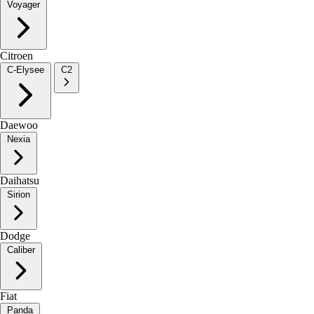
Voyager
Citroen
C-Elysee
C2
Daewoo
Nexia
Daihatsu
Sirion
Dodge
Caliber
Fiat
Panda