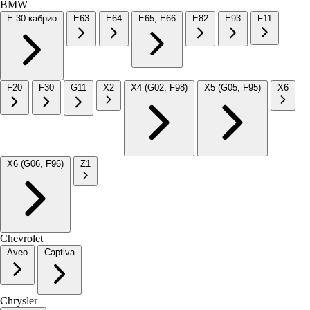
BMW
E 30 кабрио
E63
E64
E65, E66
E82
E93
F11
F20
F30
G11
X2
X4 (G02, F98)
X5 (G05, F95)
X6
X6 (G06, F96)
Z1
Chevrolet
Aveo
Captiva
Chrysler