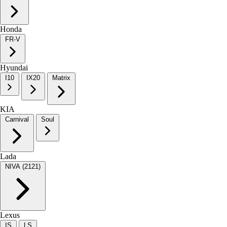
Honda
FR-V
Hyundai
I10
IX20
Matrix
KIA
Carnival
Soul
Lada
NIVA (2121)
Lexus
IS
LS