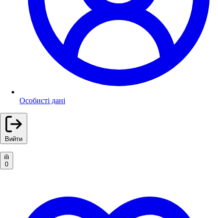
Особисті дані
Вийти
0