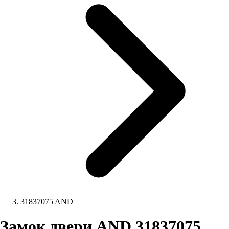
31837075 AND
Замок двери AND 31837075