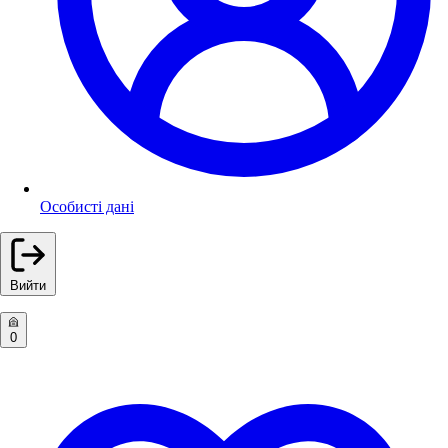
Особисті дані
Вийти
0