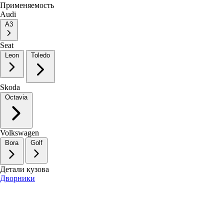
Применяемость
Audi
A3
Seat
Leon
Toledo
Skoda
Octavia
Volkswagen
Bora
Golf
Детали кузова
Дворники