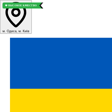
⭐ ВЫБОР ПОКУПАТЕЛЕЙ
💎 ВЫСОКОЕ КАЧЕСТВО
💎 ВЫСОКОЕ КАЧЕСТВО
м. Одеса, м. Київ