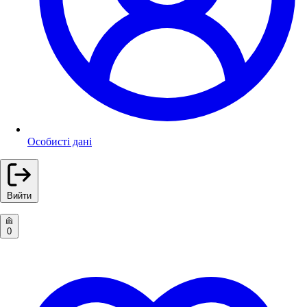
Особисті дані
Вийти
0