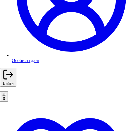
Особисті дані
Вийти
0