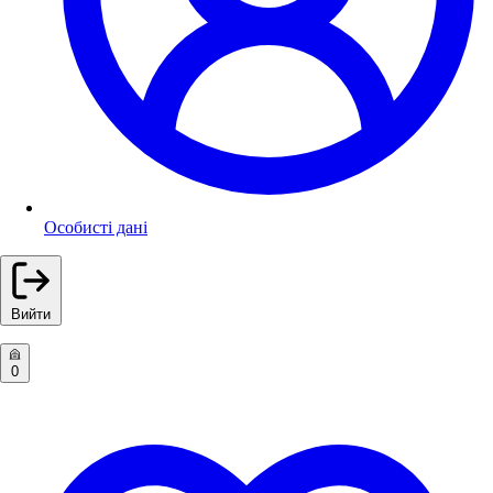
Особисті дані
Вийти
0