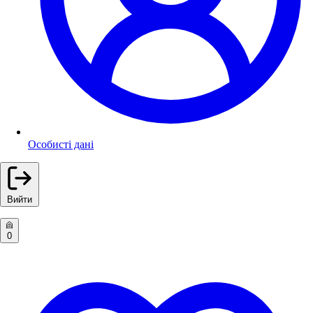
Особисті дані
Вийти
0