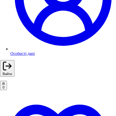
Особисті дані
Вийти
0