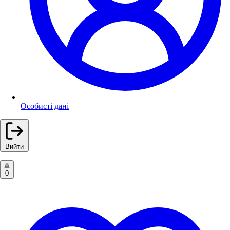
Особисті дані
Вийти
0